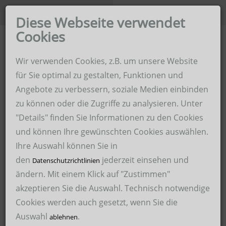
Unternehmen der Hoffmann-
Karriere-Portal
Gruppe
Diese Webseite verwendet
Cookies
Home
Wir verwenden Cookies, z.B. um unsere Website
Hoffmann Zeitarbeit im Revier
für Sie optimal zu gestalten, Funktionen und
Angebote zu verbessern, soziale Medien einbinden
Über uns
Hoffmann Personaldienstleistungen
zu können oder die Zugriffe zu analysieren. Unter
Für Unternehmen
"Details" finden Sie Informationen zu den Cookies
Hoffmann Schweißservice
und können Ihre gewünschten Cookies auswählen.
Für Bewerber
Hoffmann Malerservice
Ihre Auswahl können Sie in
den
jederzeit einsehen und
Arbeitssicherheit
Datenschutzrichtlinien
Hoffmann Medical Service
ändern. Mit einem Klick auf "Zustimmen"
akzeptieren Sie die Auswahl. Technisch notwendige
Hoffmann International Recruitment GmbH – HIRE
Cookies werden auch gesetzt, wenn Sie die
Auswahl
.
ablehnen