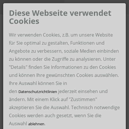
Unternehmen der Hoffmann-
Karriere-Portal
Gruppe
Diese Webseite verwendet
Cookies
Home
Wir verwenden Cookies, z.B. um unsere Website
Hoffmann Zeitarbeit im Revier
für Sie optimal zu gestalten, Funktionen und
Angebote zu verbessern, soziale Medien einbinden
Über uns
Hoffmann Personaldienstleistungen
zu können oder die Zugriffe zu analysieren. Unter
Für Unternehmen
"Details" finden Sie Informationen zu den Cookies
Hoffmann Schweißservice
und können Ihre gewünschten Cookies auswählen.
Für Bewerber
Hoffmann Malerservice
Ihre Auswahl können Sie in
den
jederzeit einsehen und
Arbeitssicherheit
Datenschutzrichtlinien
Hoffmann Medical Service
ändern. Mit einem Klick auf "Zustimmen"
24.11.2019
akzeptieren Sie die Auswahl. Technisch notwendige
Hoffmann International Recruitment GmbH – HIRE
Cookies werden auch gesetzt, wenn Sie die
Hoffmann Zeitarbeit im Revier GmbH
Elektroniker/in Betriebstechnik für
Auswahl
.
ablehnen