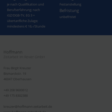
je nach Qualifikation und
Festanstellung
Berufserfahrung; nach
Befristung
iGZ/DGB-TV, EG 3 +
unbefristet
übertarifliche Zulage;
mindestens € 16,-/Stunde
Hoffmann
Zeitarbeit im Revier GmbH
Frau Birgit Kreuzer
Bismarckstr. 19
46047 Oberhausen
+49 208 9600612
+49 175 8302388
kreuzer@hoffmann-zeitarbeit.de