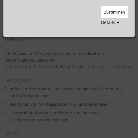
Schaltanlagen (m/w/d)
Zustimmen
Unsere MitarbeiterInnen sind unser größtes Kapital!
Details
▼
Werden Sie ein Teil des Teams der Hoffmann
Personaldienstleistungsgruppe und sichern Sie sich Ihren langfristigen
Arbeitsplatz.
Für Mülheim und Umgebung suchen wir in Vollzeit zum
nächstmöglichen Zeitpunkt:
Elektroniker/in Betriebstechnik für Schaltschrankbau und Montage
Ihre Aufgaben:
Aufbau und verdrahten von Schaltschränken nach Zeichnung
und Stromlaufplänen
Bearbeiten von Montageplatten, Tür- und Seitenteilen
Überprüfung, Messung und Inbetriebnahme von
Niederspannungsschaltanlagen
Ihr Profil: