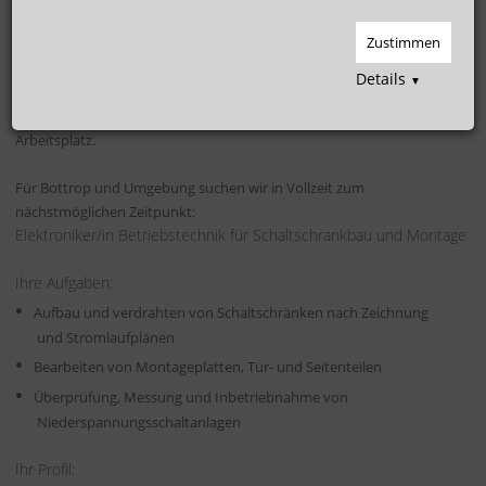
Schaltanlagen (m/w/d)
Zustimmen
Unsere MitarbeiterInnen sind unser größtes Kapital!
Details
▼
Werden Sie ein Teil des Teams der Hoffmann
Personaldienstleistungsgruppe und sichern Sie sich Ihren langfristigen
Arbeitsplatz.
Für Bottrop und Umgebung suchen wir in Vollzeit zum
nächstmöglichen Zeitpunkt:
Elektroniker/in Betriebstechnik für Schaltschrankbau und Montage
Ihre Aufgaben:
Aufbau und verdrahten von Schaltschränken nach Zeichnung
und Stromlaufplänen
Bearbeiten von Montageplatten, Tür- und Seitenteilen
Überprüfung, Messung und Inbetriebnahme von
Niederspannungsschaltanlagen
Ihr Profil: