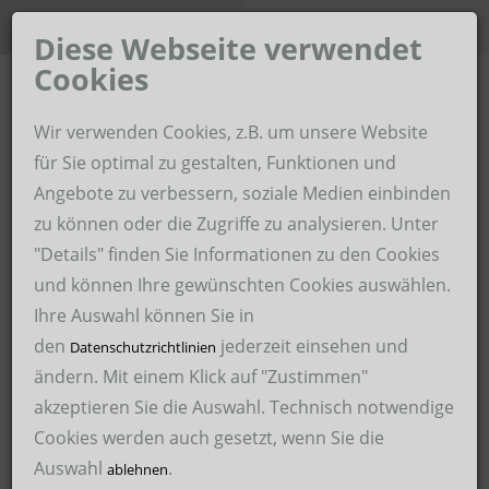
Unternehmen der Hoffmann-
Karriere-Portal
Gruppe
Diese Webseite verwendet
Cookies
Home
Wir verwenden Cookies, z.B. um unsere Website
Hoffmann Zeitarbeit im Revier
für Sie optimal zu gestalten, Funktionen und
Angebote zu verbessern, soziale Medien einbinden
Über uns
Hoffmann Personaldienstleistungen
zu können oder die Zugriffe zu analysieren. Unter
Für Unternehmen
"Details" finden Sie Informationen zu den Cookies
Hoffmann Schweißservice
und können Ihre gewünschten Cookies auswählen.
Für Bewerber
Hoffmann Malerservice
Ihre Auswahl können Sie in
den
jederzeit einsehen und
Arbeitssicherheit
Datenschutzrichtlinien
Hoffmann Medical Service
ändern. Mit einem Klick auf "Zustimmen"
24.11.2019
akzeptieren Sie die Auswahl. Technisch notwendige
Hoffmann International Recruitment GmbH – HIRE
Cookies werden auch gesetzt, wenn Sie die
Hoffmann Zeitarbeit im Revier GmbH
Elektroniker/in Betriebstechnik für
Auswahl
.
ablehnen