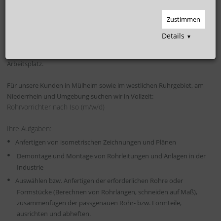
Rohrleitungsbau (m/w/d)
Zustimmen
Unsere MitarbeiterInnen sind unser größtes Kapital!
Details
▼
Werden Sie ein Teil des Teams der Hoffmann
Personaldienstleistungsgruppe und sichern Sie sich Ihren langfristigen
Arbeitsplatz.
Für unsere Kunden in Mülheim sowie im westlichen Ruhrgebiet, am
Niederrhein und Umgebung suchen wir in Vollzeit:
Rohrvorrichter nach Iso (m/w/d)
Ihre Aufgaben:
Anfertigen von isometrischen Zeichnungen und Plänen
Demontage und Montage von Rohrleitungen und Anlagen in der
Industrie
Auswählen bzw. Anfertigen der erforderlichen Rohre oder
Formstücke (Berechnen von Rohrlängen, schneiden auf Maß),
zusammenfügen der passgenauen Rohr- bzw. Formteile,
ausrichten und abheften.