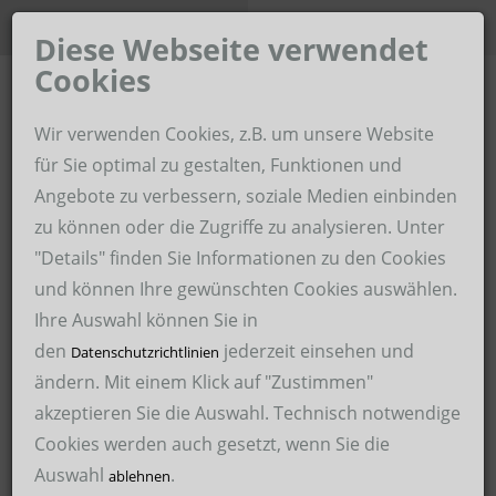
Unternehmen der Hoffmann-
Karriere-Portal
Gruppe
Diese Webseite verwendet
Cookies
Home
Wir verwenden Cookies, z.B. um unsere Website
Hoffmann Zeitarbeit im Revier
für Sie optimal zu gestalten, Funktionen und
Angebote zu verbessern, soziale Medien einbinden
Über uns
Hoffmann Personaldienstleistungen
zu können oder die Zugriffe zu analysieren. Unter
Für Unternehmen
"Details" finden Sie Informationen zu den Cookies
Hoffmann Schweißservice
und können Ihre gewünschten Cookies auswählen.
Für Bewerber
Hoffmann Malerservice
Ihre Auswahl können Sie in
den
jederzeit einsehen und
Arbeitssicherheit
Datenschutzrichtlinien
Hoffmann Medical Service
ändern. Mit einem Klick auf "Zustimmen"
23.03.2021
akzeptieren Sie die Auswahl. Technisch notwendige
Hoffmann International Recruitment GmbH – HIRE
Cookies werden auch gesetzt, wenn Sie die
Hoffmann Schweißservice GmbH
Rohrvorrichter im industriellen
Auswahl
.
ablehnen