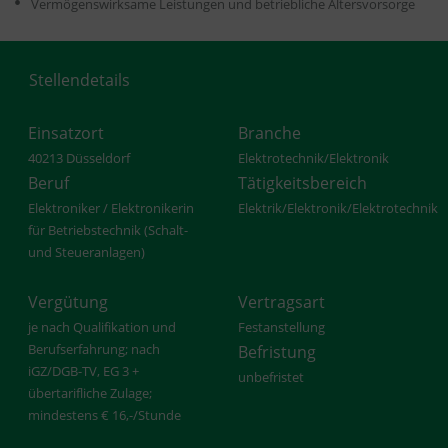
Vermögenswirksame Leistungen und betriebliche Altersvorsorge
Stellendetails
Einsatzort
Branche
40213 Düsseldorf
Elektrotechnik/Elektronik
Beruf
Tätigkeitsbereich
Elektroniker / Elektronikerin
Elektrik/Elektronik/Elektrotechnik
für Betriebstechnik (Schalt-
und Steueranlagen)
Vergütung
Vertragsart
je nach Qualifikation und
Festanstellung
Berufserfahrung; nach
Befristung
iGZ/DGB-TV, EG 3 +
unbefristet
übertarifliche Zulage;
mindestens € 16,-/Stunde