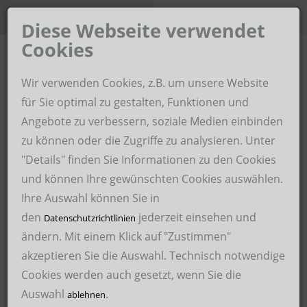
Unternehmen der Hoffmann-
Karriere-Portal
Gruppe
Diese Webseite verwendet
Cookies
Home
Wir verwenden Cookies, z.B. um unsere Website
Hoffmann Zeitarbeit im Revier
für Sie optimal zu gestalten, Funktionen und
Angebote zu verbessern, soziale Medien einbinden
Über uns
Hoffmann Personaldienstleistungen
zu können oder die Zugriffe zu analysieren. Unter
Für Unternehmen
"Details" finden Sie Informationen zu den Cookies
Hoffmann Schweißservice
und können Ihre gewünschten Cookies auswählen.
Für Bewerber
Hoffmann Malerservice
Ihre Auswahl können Sie in
den
jederzeit einsehen und
Arbeitssicherheit
Datenschutzrichtlinien
Hoffmann Medical Service
ändern. Mit einem Klick auf "Zustimmen"
24.11.2019
akzeptieren Sie die Auswahl. Technisch notwendige
Hoffmann International Recruitment GmbH – HIRE
Cookies werden auch gesetzt, wenn Sie die
Hoffmann Personaldienstleistungen GmbH
Elektroniker (m/w/d)
Auswahl
.
ablehnen