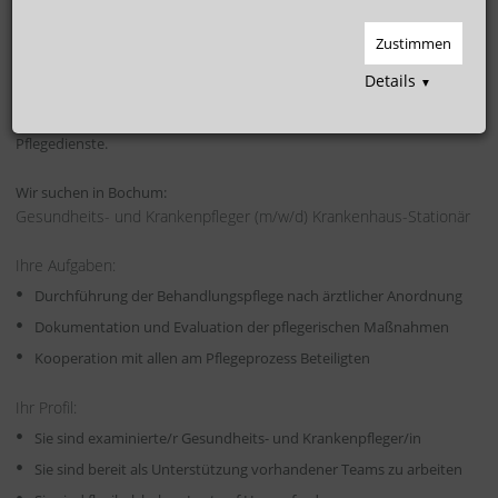
(m/w/d) Krankenhaus-Stationär
Zustimmen
Unter dem Dach der Hoffmann Personaldienstleistungsgruppe
Details
▼
überlässt die Hoffmann Medical Service GmbH seit 2009 Personal an
Krankenhäuser, stationäre Altenpflegeeinrichtungen sowie ambulante
Pflegedienste.
Wir suchen in Bochum:
Gesundheits- und Krankenpfleger (m/w/d) Krankenhaus-Stationär
Ihre Aufgaben:
Durchführung der Behandlungspflege nach ärztlicher Anordnung
Dokumentation und Evaluation der pflegerischen Maßnahmen
Kooperation mit allen am Pflegeprozess Beteiligten
Ihr Profil:
Sie sind examinierte/r Gesundheits- und Krankenpfleger/in
Sie sind bereit als Unterstützung vorhandener Teams zu arbeiten