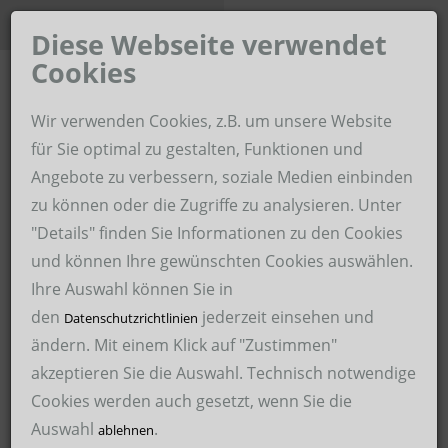
Unternehmen der Hoffmann-
Karriere-Portal
Gruppe
Diese Webseite verwendet
Cookies
Home
Wir verwenden Cookies, z.B. um unsere Website
Hoffmann Zeitarbeit im Revier
für Sie optimal zu gestalten, Funktionen und
Angebote zu verbessern, soziale Medien einbinden
Über uns
Hoffmann Personaldienstleistungen
zu können oder die Zugriffe zu analysieren. Unter
Für Unternehmen
"Details" finden Sie Informationen zu den Cookies
Hoffmann Schweißservice
und können Ihre gewünschten Cookies auswählen.
Für Bewerber
Hoffmann Malerservice
Ihre Auswahl können Sie in
den
jederzeit einsehen und
Arbeitssicherheit
Datenschutzrichtlinien
Hoffmann Medical Service
ändern. Mit einem Klick auf "Zustimmen"
22.03.2021
akzeptieren Sie die Auswahl. Technisch notwendige
Hoffmann International Recruitment GmbH – HIRE
Cookies werden auch gesetzt, wenn Sie die
Hoffmann Medical Service GmbH
Gesundheits- und Krankenpfleger
Auswahl
.
ablehnen