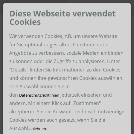
Unternehmen der Hoffmann-
Karriere-Portal
Gruppe
Diese Webseite verwendet
Cookies
Home
Wir verwenden Cookies, z.B. um unsere Website
Hoffmann Zeitarbeit im Revier
für Sie optimal zu gestalten, Funktionen und
Angebote zu verbessern, soziale Medien einbinden
Über uns
Hoffmann Personaldienstleistungen
zu können oder die Zugriffe zu analysieren. Unter
Für Unternehmen
"Details" finden Sie Informationen zu den Cookies
Hoffmann Schweißservice
und können Ihre gewünschten Cookies auswählen.
Für Bewerber
Hoffmann Malerservice
Ihre Auswahl können Sie in
den
jederzeit einsehen und
Arbeitssicherheit
Datenschutzrichtlinien
Hoffmann Medical Service
ändern. Mit einem Klick auf "Zustimmen"
22.03.2021
akzeptieren Sie die Auswahl. Technisch notwendige
Hoffmann International Recruitment GmbH – HIRE
Cookies werden auch gesetzt, wenn Sie die
Hoffmann Medical Service GmbH
Gesundheits- und Krankenpfleger -
Auswahl
.
ablehnen