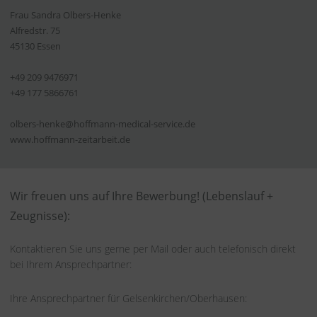
Frau Sandra Olbers-Henke
Alfredstr. 75
45130 Essen
+49 209 9476971
+49 177 5866761
olbers-henke@hoffmann-medical-service.de
www.hoffmann-zeitarbeit.de
Wir freuen uns auf Ihre Bewerbung! (Lebenslauf +
Zeugnisse):
Kontaktieren Sie uns gerne per Mail oder auch telefonisch direkt
bei Ihrem Ansprechpartner:
Ihre Ansprechpartner für Gelsenkirchen/Oberhausen: