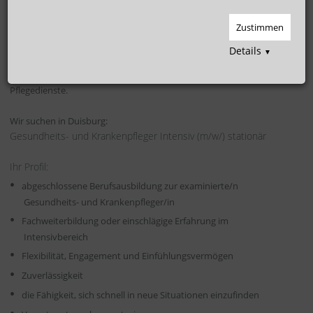
Intensiv - Stationär (m/w/d)
Zustimmen
Unter dem Dach der Hoffmann Personaldienstleistungsgruppe
Details
▼
überlässt die Hoffmann Medical Service GmbH seit 2009 Personal an
Krankenhäuser, stationäre Altenpflegeeinrichtungen sowie ambulante
Pflegedienste.
Wir suchen in Duisburg:
Gesundheits- und Krankenpfleger Intensiv (m/w/) stationär
Ihr Profil:
abgeschlossene Berufsausbildung zur examinierte/n
Gesundheits- und Krankenpfleger/in
Fachweiterbildung oder einschlägige Erfahrung im
Intensivbereich
Flexibilität, Engagement und Einfühlungsvermögen
Zuverlässigkeit
die Fähigkeit, sich schnell in neue Situationen einzufinden