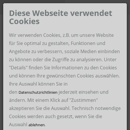
Unternehmen der Hoffmann-
Karriere-Portal
Gruppe
Diese Webseite verwendet
Cookies
Home
Wir verwenden Cookies, z.B. um unsere Website
Hoffmann Zeitarbeit im Revier
für Sie optimal zu gestalten, Funktionen und
Angebote zu verbessern, soziale Medien einbinden
Über uns
Hoffmann Personaldienstleistungen
zu können oder die Zugriffe zu analysieren. Unter
Für Unternehmen
"Details" finden Sie Informationen zu den Cookies
Hoffmann Schweißservice
und können Ihre gewünschten Cookies auswählen.
Für Bewerber
Hoffmann Malerservice
Ihre Auswahl können Sie in
den
jederzeit einsehen und
Arbeitssicherheit
Datenschutzrichtlinien
Hoffmann Medical Service
ändern. Mit einem Klick auf "Zustimmen"
23.03.2021
akzeptieren Sie die Auswahl. Technisch notwendige
Hoffmann International Recruitment GmbH – HIRE
Cookies werden auch gesetzt, wenn Sie die
Hoffmann Malerservice GmbH
Maler/ Lackierer (m/w/d)
Auswahl
.
ablehnen