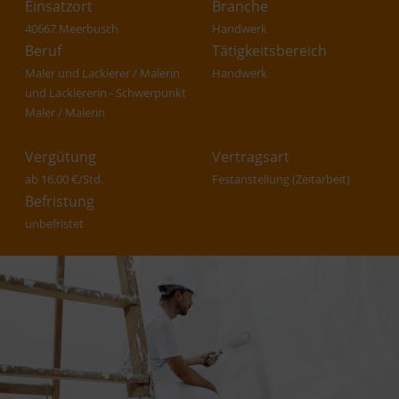
Einsatzort
Branche
40667 Meerbusch
Handwerk
Beruf
Tätigkeitsbereich
Maler und Lackierer / Malerin
Handwerk
und Lackiererin - Schwerpunkt
Maler / Malerin
Vergütung
Vertragsart
ab 16,00 €/Std.
Festanstellung (Zeitarbeit)
Befristung
unbefristet